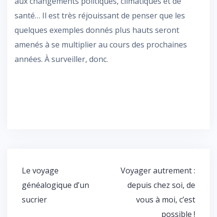
aux changements politiques, climatiques et de
santé… Il est très réjouissant de penser que les
quelques exemples donnés plus hauts seront
amenés à se multiplier au cours des prochaines
années. À surveiller, donc.
Navigation
Le voyage
Voyager autrement :
de
généalogique d’un
depuis chez soi, de
l’article
sucrier
vous à moi, c’est
possible !