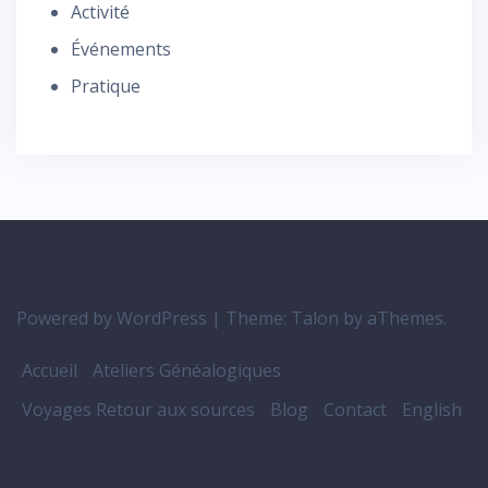
Activité
Événements
Pratique
Powered by WordPress
|
Theme:
Talon
by aThemes.
Accueil
Ateliers Généalogiques
Voyages Retour aux sources
Blog
Contact
English