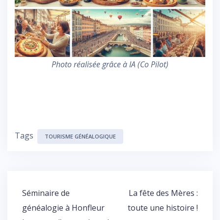
Photo réalisée grâce à IA (Co Pilot)
Tags
TOURISME GÉNÉALOGIQUE
Navigation
Séminaire de
La fête des Mères :
de
généalogie à Honfleur
toute une histoire !
l’article