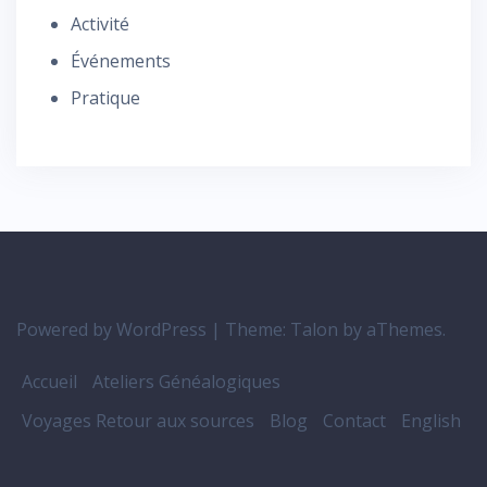
Activité
Événements
Pratique
Powered by WordPress
|
Theme:
Talon
by aThemes.
Accueil
Ateliers Généalogiques
Voyages Retour aux sources
Blog
Contact
English