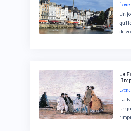
Événe
Un jo
qu’Ho
de vo
La F
l’Im
Événe
La No
Jacqu
l’Imp