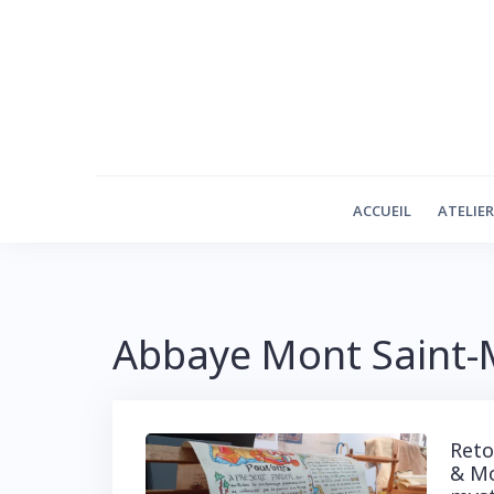
Skip
to
content
ACCUEIL
ATELIE
Abbaye Mont Saint-
Reto
& Mo