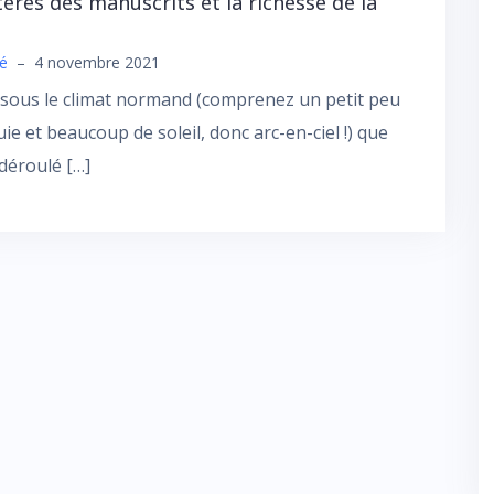
ères des manuscrits et la richesse de la
té
–
4 novembre 2021
 sous le climat normand (comprenez un petit peu
uie et beaucoup de soleil, donc arc-en-ciel !) que
 déroulé […]