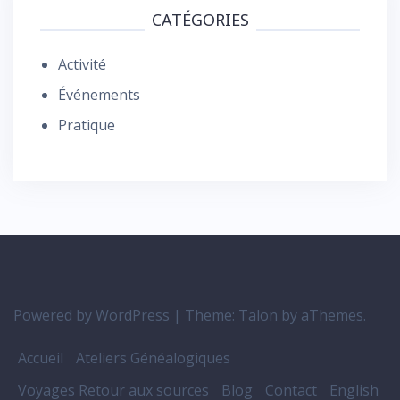
CATÉGORIES
Activité
Événements
Pratique
Powered by WordPress
|
Theme:
Talon
by aThemes.
Accueil
Ateliers Généalogiques
Voyages Retour aux sources
Blog
Contact
English